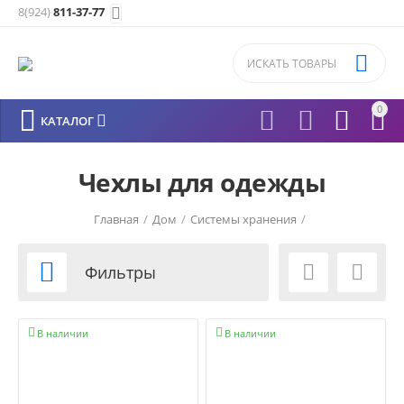
8(924)
811-37-77


0






КАТАЛОГ
Чехлы для одежды
Главная
/
Дом
/
Системы хранения
/



Фильтры


В наличии
В наличии