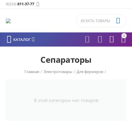
8(924)
811-37-77


0






КАТАЛОГ
Сепараторы
Главная
/
Электротовары
/
Для фермеров
/
В этой категории нет товаров