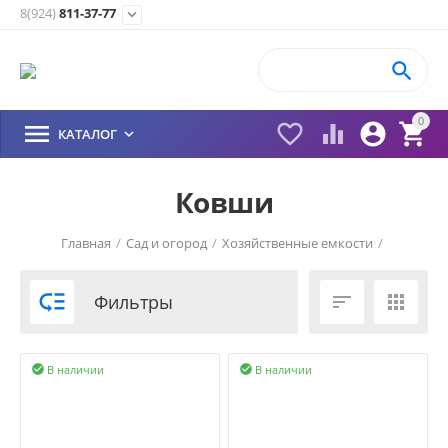
8(924)
811-37-77


0





КАТАЛОГ

Ковши
Главная
/
Сад и огород
/
Хозяйственные емкости
/

Фильтры


В наличии
В наличии

