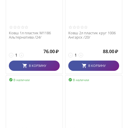
Ковш 1л пластик М1186
Ковш 2л пластик круг 1006
Альтернатива /24/
Ангарск /20/
76.00
₽
88.00
₽
−
+
−
+
В КОРЗИНУ
В КОРЗИНУ
В наличии
В наличии

