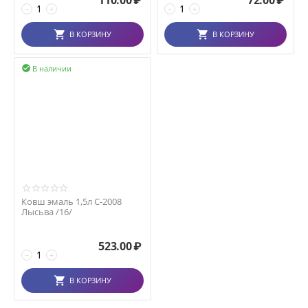
110.00
₽
72.00
₽
−
+
−
+
В КОРЗИНУ
В КОРЗИНУ
В наличии

Ковш эмаль 1,5л С-2008
Лысьва /16/
523.00
₽
−
+
В КОРЗИНУ