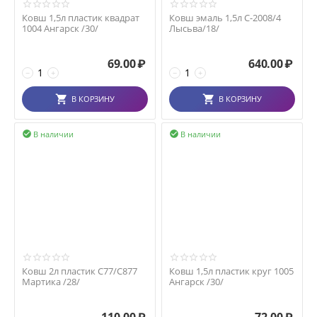
Ковш 1,5л пластик квадрат
Ковш эмаль 1,5л С-2008/4
1004 Ангарск /30/
Лысьва/18/
69.00
₽
640.00
₽
−
+
−
+
В КОРЗИНУ
В КОРЗИНУ
В наличии
В наличии


Ковш 2л пластик С77/С877
Ковш 1,5л пластик круг 1005
Мартика /28/
Ангарск /30/