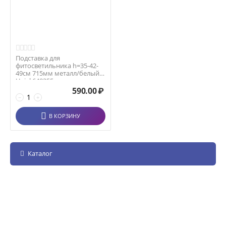
Подставка для
фитосветильника h=35-42-
49см 715мм металл/белый
Uniel 648355
590.00
₽
−
+
В КОРЗИНУ
Каталог