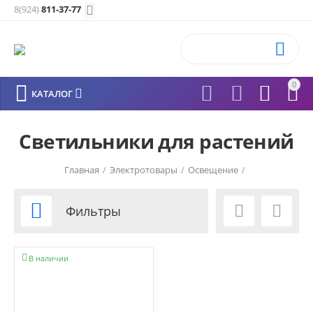
8(924)
811-37-77


0






КАТАЛОГ
Светильники для растений
Главная
/
Электротовары
/
Освещение
/



Фильтры

В наличии