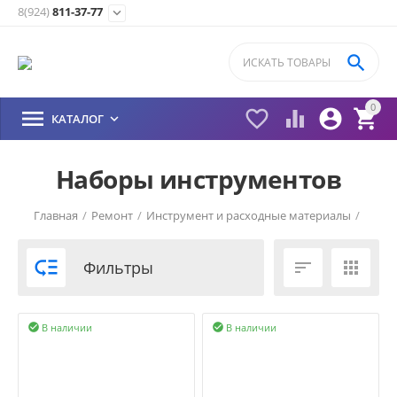
8(924)
811-37-77


0





КАТАЛОГ

Наборы инструментов
Главная
/
Ремонт
/
Инструмент и расходные материалы
/

Фильтры


В наличии
В наличии

