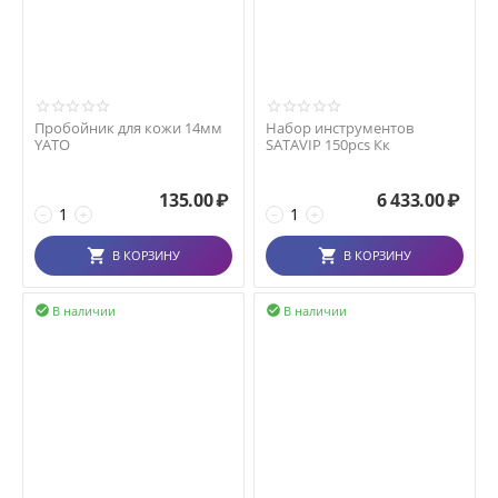
Пробойник для кожи 14мм
Набор инструментов
YATO
SATAVIP 150pcs Кк
135.00
₽
6 433.00
₽
−
+
−
+
В КОРЗИНУ
В КОРЗИНУ
В наличии
В наличии

