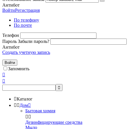
Антибот
Войти
Регистрация
По телефону
По почте
Телефон
Пароль
Забыли пароль?
Антибот
Создать учетную запись
Войти
Запомнить




Каталог


Дом

Бытовая химия


Дезинфицирующие средства
Мыло