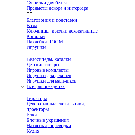
Сушилки для белья
Предметы декора и интерьера


Благовония и подставки
Вазы
Ключницы, крючки декоративные
Копилки
Наклейки ROOM
Игрушки


Велосипеды, каталки
Детские товары
Игровые комплекты
Игрушки для девочек
Игрушки для мальчиков
Все для праздника


Гирлянды
Декоративные светильники,
проекторы
Елки
Елочные украшения
Наклейки, переводки
Кухня