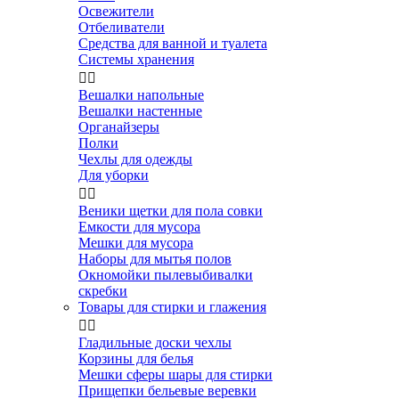
Освежители
Отбеливатели
Средства для ванной и туалета
Системы хранения


Вешалки напольные
Вешалки настенные
Органайзеры
Полки
Чехлы для одежды
Для уборки


Веники щетки для пола совки
Емкости для мусора
Мешки для мусора
Наборы для мытья полов
Окномойки пылевыбивалки
скребки
Товары для стирки и глажения


Гладильные доски чехлы
Корзины для белья
Мешки сферы шары для стирки
Прищепки бельевые веревки