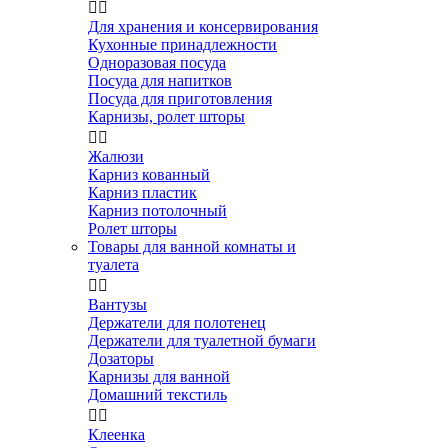


Для хранения и консервирования
Кухонные принадлежности
Одноразовая посуда
Посуда для напитков
Посуда для приготовления
Карнизы, ролет шторы


Жалюзи
Карниз кованный
Карниз пластик
Карниз потолочный
Ролет шторы
Товары для ванной комнаты и
туалета


Вантузы
Держатели для полотенец
Держатели для туалетной бумаги
Дозаторы
Карнизы для ванной
Домашний текстиль


Клеенка