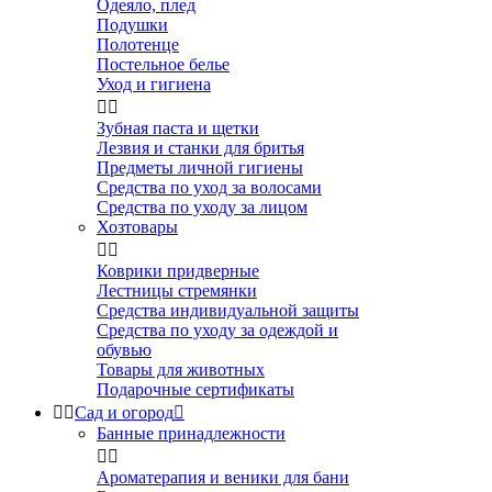
Одеяло, плед
Подушки
Полотенце
Постельное белье
Уход и гигиена


Зубная паста и щетки
Лезвия и станки для бритья
Предметы личной гигиены
Средства по уход за волосами
Средства по уходу за лицом
Хозтовары


Коврики придверные
Лестницы стремянки
Средства индивидуальной защиты
Средства по уходу за одеждой и
обувью
Товары для животных
Подарочные сертификаты


Сад и огород

Банные принадлежности


Ароматерапия и веники для бани