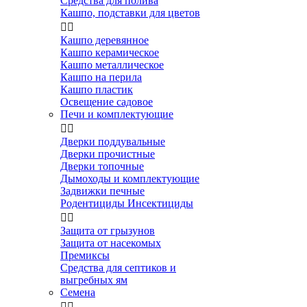
Средства для полива
Кашпо, подставки для цветов


Кашпо деревянное
Кашпо керамическое
Кашпо металлическое
Кашпо на перила
Кашпо пластик
Освещение садовое
Печи и комплектующие


Дверки поддувальные
Дверки прочистные
Дверки топочные
Дымоходы и комплектующие
Задвижки печные
Родентициды Инсектициды


Защита от грызунов
Защита от насекомых
Премиксы
Средства для септиков и
выгребных ям
Семена

