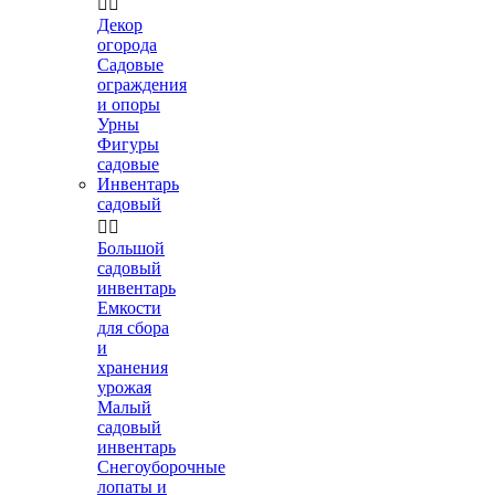


Декор
огорода
Садовые
ограждения
и опоры
Урны
Фигуры
садовые
Инвентарь
садовый


Большой
садовый
инвентарь
Емкости
для сбора
и
хранения
урожая
Малый
садовый
инвентарь
Снегоуборочные
лопаты и