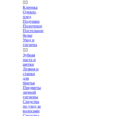


Клеенка
Одеяло,
плед
Подушки
Полотенце
Постельное
белье
Уход и
гигиена


Зубная
паста и
щетки
Лезвия и
станки
для
бритья
Предметы
личной
гигиены
Средства
по уход за
волосами
Средства