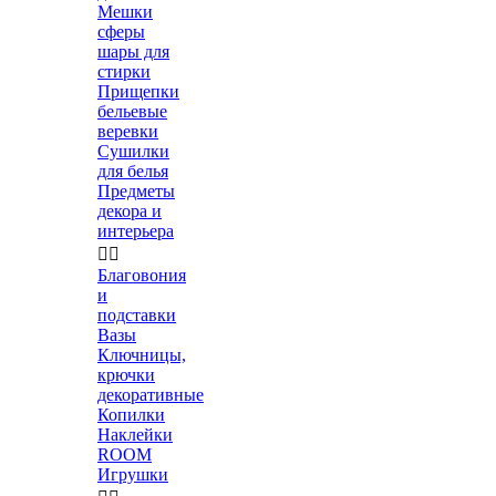
Мешки
сферы
шары для
стирки
Прищепки
бельевые
веревки
Сушилки
для белья
Предметы
декора и
интерьера


Благовония
и
подставки
Вазы
Ключницы,
крючки
декоративные
Копилки
Наклейки
ROOM
Игрушки