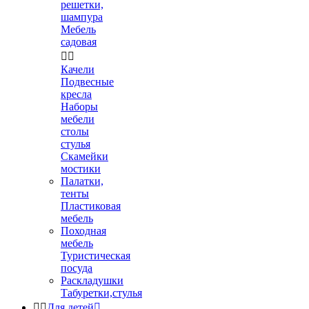
решетки,
шампура
Мебель
садовая


Качели
Подвесные
кресла
Наборы
мебели
столы
стулья
Скамейки
мостики
Палатки,
тенты
Пластиковая
мебель
Походная
мебель
Туристическая
посуда
Раскладушки
Табуретки,стулья


Для детей
