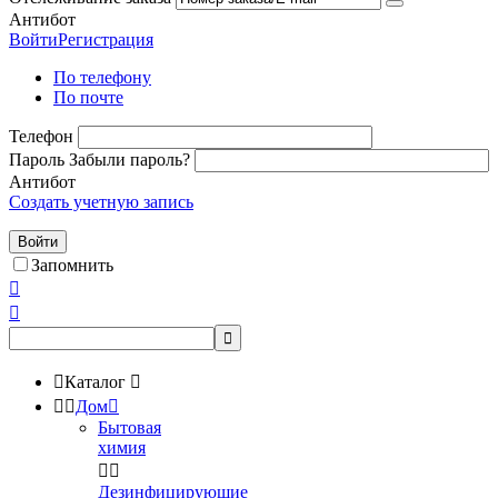
Антибот
Войти
Регистрация
По телефону
По почте
Телефон
Пароль
Забыли пароль?
Антибот
Создать учетную запись
Войти
Запомнить




Каталог



Дом

Бытовая
химия


Дезинфицирующие