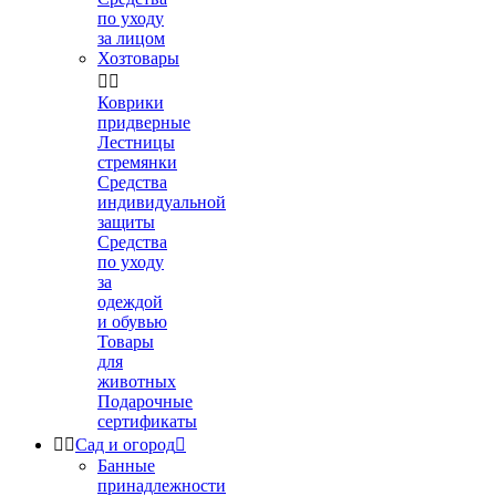
по уходу
за лицом
Хозтовары


Коврики
придверные
Лестницы
стремянки
Средства
индивидуальной
защиты
Средства
по уходу
за
одеждой
и обувью
Товары
для
животных
Подарочные
сертификаты


Сад и огород

Банные
принадлежности