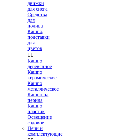
движки
для снега
Средства
для
полива
Кашпо,
подставки
для
цветов


Кашпо
деревянное
Кашпо
керамическое
Кашпо
металлическое
Кашпо на
перила
Кашпо
пластик
Освещение
садовое
Печи и
комплектующие