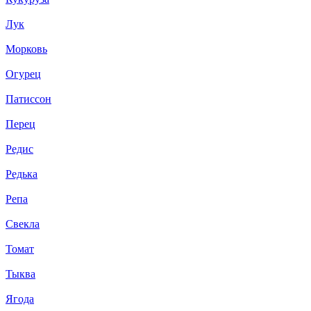
Лук
Морковь
Огурец
Патиссон
Перец
Редис
Редька
Репа
Свекла
Томат
Тыква
Ягода