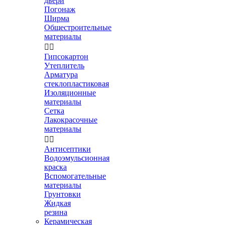
двери
Погонаж
Ширма
Общестроительные
материалы


Гипсокартон
Утеплитель
Арматура
стеклопластиковая
Изоляционные
материалы
Сетка
Лакокрасочные
материалы


Антисептики
Водоэмульсионная
краска
Вспомогательные
материалы
Грунтовки
Жидкая
резина
Керамическая