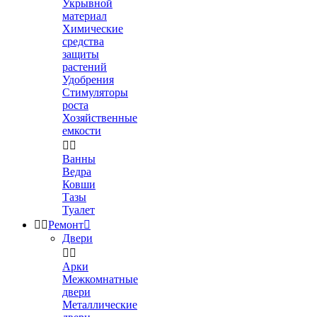
Укрывной
материал
Химические
средства
защиты
растений
Удобрения
Стимуляторы
роста
Хозяйственные
емкости


Ванны
Ведра
Ковши
Тазы
Туалет


Ремонт

Двери


Арки
Межкомнатные
двери
Металлические