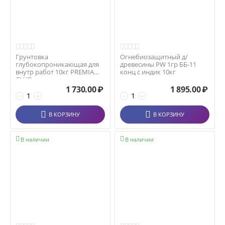
Грунтовка
Огнебиозащитный д/
глубокопроникающая для
древесины PW 1гр ББ-11
внутр работ 10кг PREMIA
конц с индик 10кг
CLUB
1 730.00
₽
1 895.00
₽
−
+
−
+
В КОРЗИНУ
В КОРЗИНУ


В наличии
В наличии