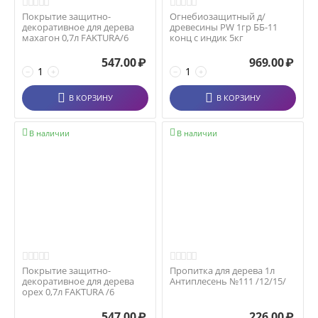
Покрытие защитно-
Огнебиозащитный д/
декоративное для дерева
древесины PW 1гр ББ-11
махагон 0,7л FAKTURA/6
конц с индик 5кг
547.00
₽
969.00
₽
−
+
−
+
В КОРЗИНУ
В КОРЗИНУ


В наличии
В наличии
Покрытие защитно-
Пропитка для дерева 1л
декоративное для дерева
Антиплесень №111 /12/15/
орех 0,7л FAKTURA /6
547.00
₽
226.00
₽