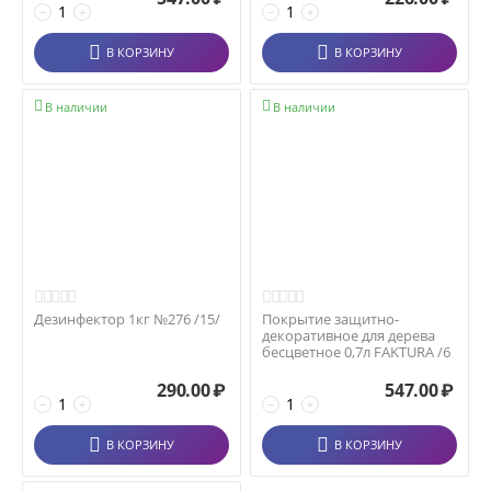
−
+
−
+
В КОРЗИНУ
В КОРЗИНУ


В наличии
В наличии
Дезинфектор 1кг №276 /15/
Покрытие защитно-
декоративное для дерева
бесцветное 0,7л FAKTURA /6
290.00
₽
547.00
₽
−
+
−
+
В КОРЗИНУ
В КОРЗИНУ