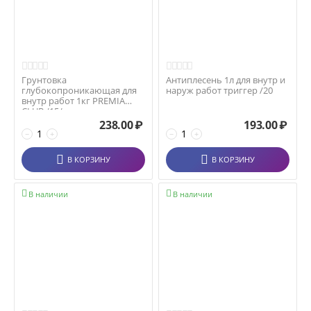
Грунтовка
Антиплесень 1л для внутр и
глубокопроникающая для
наруж работ триггер /20
внутр работ 1кг PREMIA
CLUB /15/
238.00
₽
193.00
₽
−
+
−
+
В КОРЗИНУ
В КОРЗИНУ


В наличии
В наличии