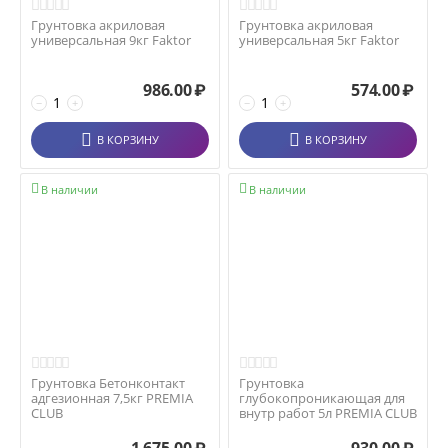
Грунтовка акриловая
Грунтовка акриловая
универсальная 9кг Faktor
универсальная 5кг Faktor
986.00
₽
574.00
₽
−
+
−
+
В КОРЗИНУ
В КОРЗИНУ


В наличии
В наличии
Грунтовка Бетонконтакт
Грунтовка
адгезионная 7,5кг PREMIA
глубокопроникающая для
CLUB
внутр работ 5л PREMIA CLUB