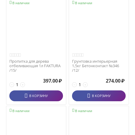


В наличии
В наличии
Пропитка для дерева
Грунтовка интерьерная
отбеливающая 1л FAKTURA
1,5кг Бетонконтакт №346
/15/
/12/
397.00
₽
274.00
₽
−
+
−
+
В КОРЗИНУ
В КОРЗИНУ


В наличии
В наличии