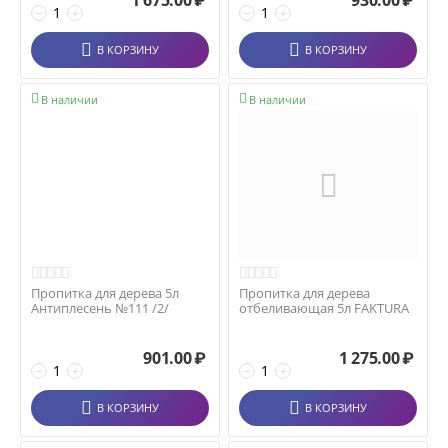
1 675.00
₽
930.00
₽
−
+
−
+
В КОРЗИНУ
В КОРЗИНУ


В наличии
В наличии
Пропитка для дерева 5л
Пропитка для дерева
Антиплесень №111 /2/
отбеливающая 5л FAKTURA
901.00
₽
1 275.00
₽
−
+
−
+
В КОРЗИНУ
В КОРЗИНУ