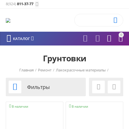
8(924)
811-37-77


0






КАТАЛОГ
Грунтовки
Главная
/
Ремонт
/
Лакокрасочные материалы
/



Фильтры


В наличии
В наличии