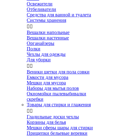
Освежители
Отбеливатели
Средства для ванной и туалета
Системы хранения


Вешалки напольные
Вешалки настенные
Органайзеры
Полки
Чехлы для одежды
Для уборки


Веники щетки для пола совки
Емкости для мусора
Мешки для мусора
Наборы для мытья полов
Окномойки пылевыбивалки
скребки
Товары для стирки и глажения


Гладильные доски чехлы
Корзины для белья
Мешки сферы шары для стирки
Прищепки бельевые веревки