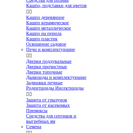
Средства для полива
Кашпо, подставки для цветов


Кашпо деревянное
Кашпо керамическое
Кашпо металлическое
Кашпо на перила
Кашпо пластик
Освещение садовое
Печи и комплектующие


Дверки поддувальные
Дверки прочистные
Дверки топочные
Дымоходы и комплектующие
Задвижки печные
Родентициды Инсектициды


Защита от грызунов
Защита от насекомых
Премиксы
Средства для септиков и
выгребных ям
Семена

