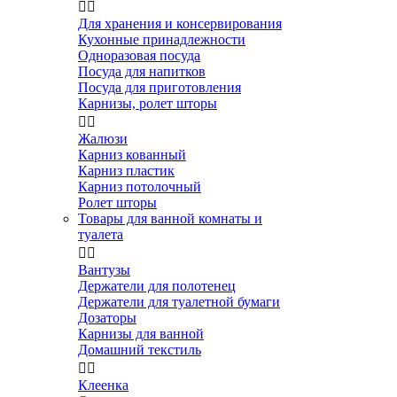


Для хранения и консервирования
Кухонные принадлежности
Одноразовая посуда
Посуда для напитков
Посуда для приготовления
Карнизы, ролет шторы


Жалюзи
Карниз кованный
Карниз пластик
Карниз потолочный
Ролет шторы
Товары для ванной комнаты и
туалета


Вантузы
Держатели для полотенец
Держатели для туалетной бумаги
Дозаторы
Карнизы для ванной
Домашний текстиль


Клеенка