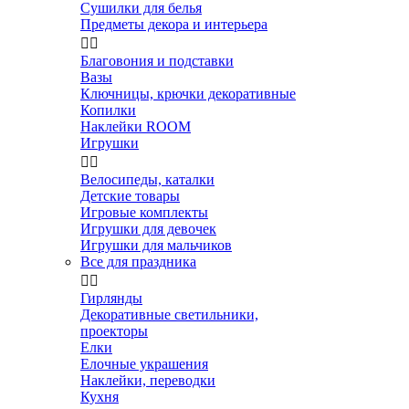
Сушилки для белья
Предметы декора и интерьера


Благовония и подставки
Вазы
Ключницы, крючки декоративные
Копилки
Наклейки ROOM
Игрушки


Велосипеды, каталки
Детские товары
Игровые комплекты
Игрушки для девочек
Игрушки для мальчиков
Все для праздника


Гирлянды
Декоративные светильники,
проекторы
Елки
Елочные украшения
Наклейки, переводки
Кухня