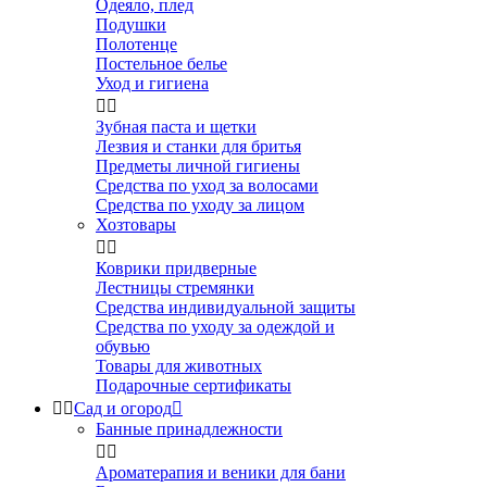
Одеяло, плед
Подушки
Полотенце
Постельное белье
Уход и гигиена


Зубная паста и щетки
Лезвия и станки для бритья
Предметы личной гигиены
Средства по уход за волосами
Средства по уходу за лицом
Хозтовары


Коврики придверные
Лестницы стремянки
Средства индивидуальной защиты
Средства по уходу за одеждой и
обувью
Товары для животных
Подарочные сертификаты


Сад и огород

Банные принадлежности


Ароматерапия и веники для бани