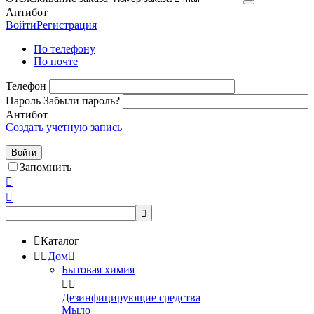
Антибот
Войти
Регистрация
По телефону
По почте
Телефон
Пароль
Забыли пароль?
Антибот
Создать учетную запись
Войти
Запомнить




Каталог


Дом

Бытовая химия


Дезинфицирующие средства
Мыло