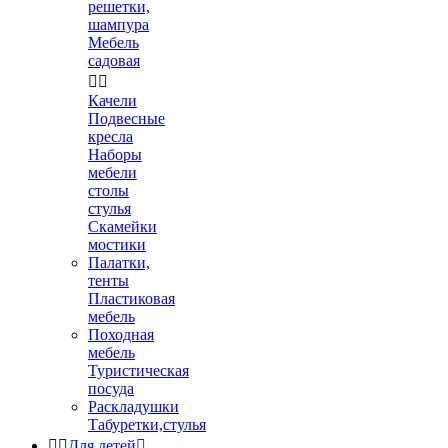
решетки,
шампура
Мебель
садовая


Качели
Подвесные
кресла
Наборы
мебели
столы
стулья
Скамейки
мостики
Палатки,
тенты
Пластиковая
мебель
Походная
мебель
Туристическая
посуда
Раскладушки
Табуретки,стулья


Для детей
