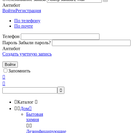
Антибот
Войти
Регистрация
По телефону
По почте
Телефон
Пароль
Забыли пароль?
Антибот
Создать учетную запись
Войти
Запомнить




Каталог



Дом

Бытовая
химия


Дезинфицирующие