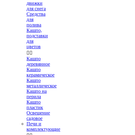
движки
для снега
Средства
для
полива
Кашпо,
подставки
для
цветов


Кашпо
деревянное
Кашпо
керамическое
Кашпо
металлическое
Кашпо на
перила
Кашпо
пластик
Освещение
садовое
Печи и
комплектующие