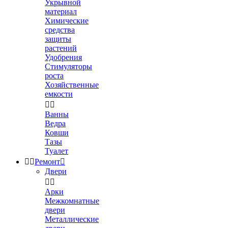
Укрывной
материал
Химические
средства
защиты
растений
Удобрения
Стимуляторы
роста
Хозяйственные
емкости


Ванны
Ведра
Ковши
Тазы
Туалет


Ремонт

Двери


Арки
Межкомнатные
двери
Металлические