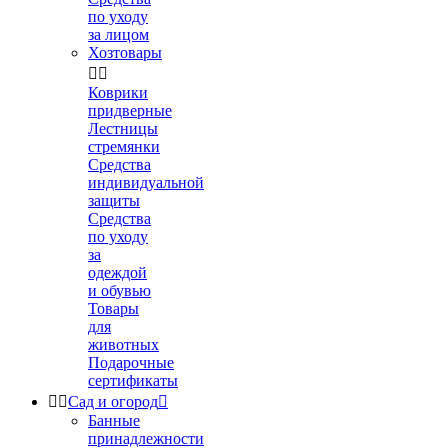
по уходу
за лицом
Хозтовары


Коврики
придверные
Лестницы
стремянки
Средства
индивидуальной
защиты
Средства
по уходу
за
одеждой
и обувью
Товары
для
животных
Подарочные
сертификаты


Сад и огород

Банные
принадлежности