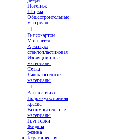
двери
Погонаж
Ширма
Общестроительные
материалы


Гипсокартон
Утеплитель
Арматура
стеклопластиковая
Изоляционные
материалы
Сетка
Лакокрасочные
материалы


Антисептики
Водоэмульсионная
краска
Вспомогательные
материалы
Грунтовки
Жидкая
резина
Керамическая