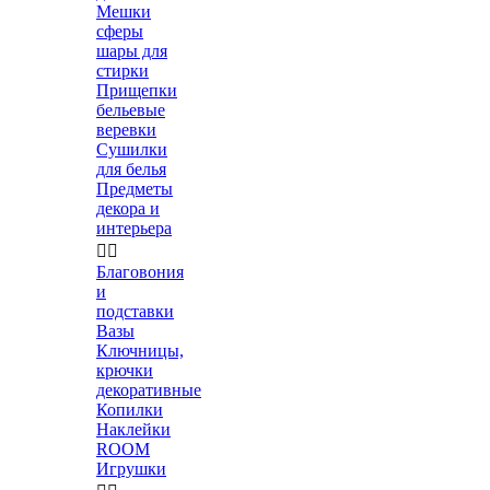
Мешки
сферы
шары для
стирки
Прищепки
бельевые
веревки
Сушилки
для белья
Предметы
декора и
интерьера


Благовония
и
подставки
Вазы
Ключницы,
крючки
декоративные
Копилки
Наклейки
ROOM
Игрушки