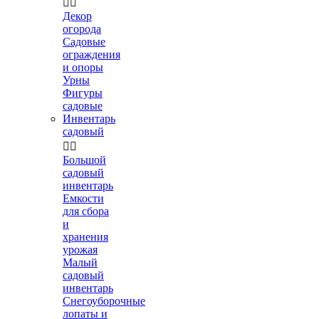


Декор
огорода
Садовые
ограждения
и опоры
Урны
Фигуры
садовые
Инвентарь
садовый


Большой
садовый
инвентарь
Емкости
для сбора
и
хранения
урожая
Малый
садовый
инвентарь
Снегоуборочные
лопаты и