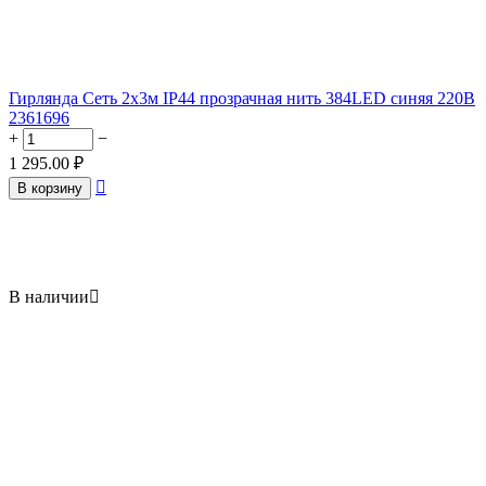
Гирлянда Сеть 2х3м IP44 прозрачная нить 384LED синяя 220В
2361696
+
−
1 295.00
₽

В корзину
В наличии
