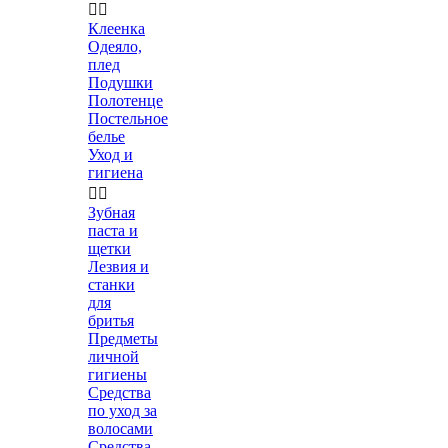


Клеенка
Одеяло,
плед
Подушки
Полотенце
Постельное
белье
Уход и
гигиена


Зубная
паста и
щетки
Лезвия и
станки
для
бритья
Предметы
личной
гигиены
Средства
по уход за
волосами
Средства