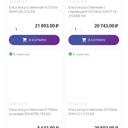
Елка искусственная H210см
Елка искусственная с
SHH126-210 КК
гирляндой H210см SHH114-
210DW КК
21 893.00
₽
20 743.00
₽
−
+
−
+
В КОРЗИНУ
В КОРЗИНУ
В наличии
В наличии


Елка искусственная H150см
Елка искусственная H210см
розовая SHH078-150 КК
SHH121-210 КК