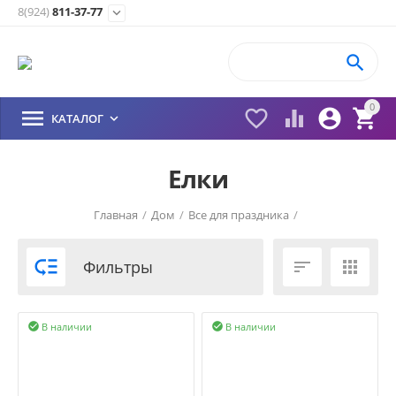
8(924)
811-37-77


0





КАТАЛОГ

Елки
Главная
/
Дом
/
Все для праздника
/

Фильтры


В наличии
В наличии

