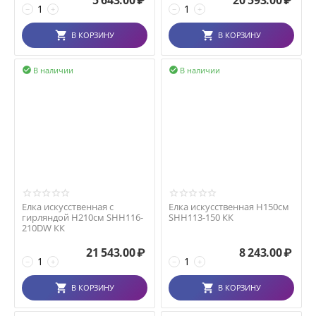
5 643.00
₽
20 593.00
₽
−
+
−
+
В КОРЗИНУ
В КОРЗИНУ
В наличии
В наличии


Елка искусственная с
Елка искусственная H150см
гирляндой H210см SHH116-
SHH113-150 КК
210DW КК
21 543.00
₽
8 243.00
₽
−
+
−
+
В КОРЗИНУ
В КОРЗИНУ