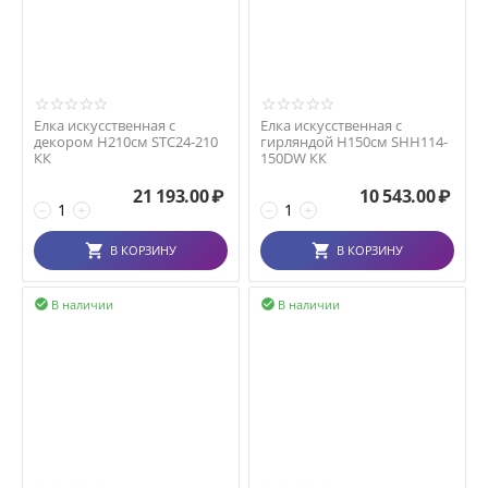
Елка искусственная с
Елка искусственная с
декором H210см STC24-210
гирляндой H150см SHH114-
КК
150DW КК
21 193.00
₽
10 543.00
₽
−
+
−
+
В КОРЗИНУ
В КОРЗИНУ
В наличии
В наличии

