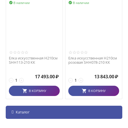
В наличии
В наличии


Елка искусственная H210см
Елка искусственная H210см
SHH113-210 КК
розовая SHH078-210 КК
17 493.00
₽
13 843.00
₽
−
+
−
+
В КОРЗИНУ
В КОРЗИНУ
Каталог